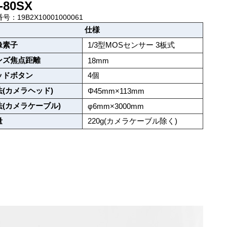
-80SX
号：19B2X10001000061
仕様
像素子
1/3型MOSセンサー 3板式
ンズ焦点距離
18mm
ッドボタン
4個
法(カメラヘッド)
Φ45mm×113mm
法(カメラケーブル)
φ6mm×3000mm
量
220g(カメラケーブル除く)