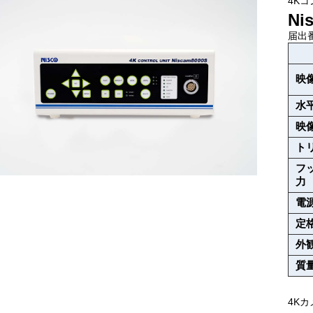
4K
Ni
届出番
映
水
映
ト
フ
力
電
定
外
質
4K