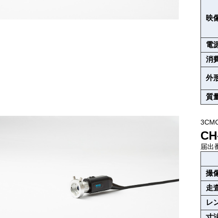
映
電
消
外
質
3CM
CH
届出番
撮
走
レ
寸