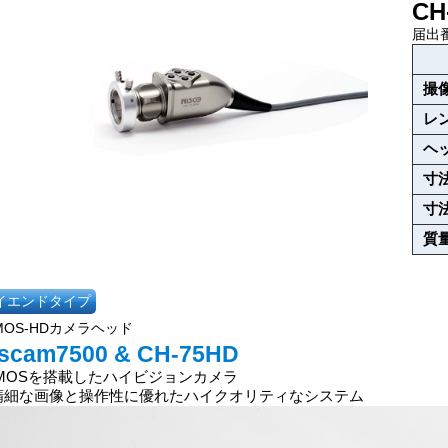
CH
届出番
撮
レ
ヘ
寸
寸
質
イエンドタイプ
MOS-HDカメラヘッド
iscam7500 & CH-75HD
CMOSを搭載したハイビジョンカメラ
精細な画像と操作性に優れたハイクオリティなシステム