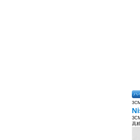
ハ
3C
N
3
高