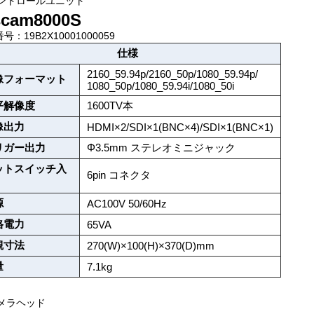
コントロールユニット
scam8000S
号：19B2X10001000059
仕様
2160_59.94p/2160_50p/1080_59.94p/
像フォーマット
1080_50p/1080_59.94i/1080_50i
平解像度
1600TV本
像出力
HDMI×2/SDI×1(BNC×4)/SDI×1(BNC×1)
リガー出力
Φ3.5mm ステレオミニジャック
ットスイッチ入
6pin コネクタ
源
AC100V 50/60Hz
格電力
65VA
観寸法
270(W)×100(H)×370(D)mm
量
7.1kg
カメラヘッド