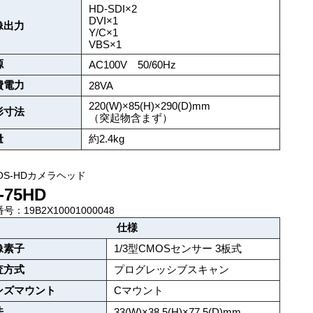
HD-SDI×2
DVI×1
像出力
Y/C×1
VBS×1
源
AC100V 50/60Hz
費電力
28VA
220(W)×85(H)×290(D)mm
形寸法
（突起物含まず）
量
約2.4kg
OS-HDカメラヘッド
-75HD
号：19B2X10001000048
仕様
像素子
1/3型CMOSセンサー 3板式
査方式
プログレッシブスキャン
ンズマウント
Cマウント
法
33(W)×38.5(H)×77.5(D)mm