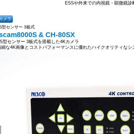
ESSや外来での内視鏡・顕微鏡診
Kカメラ
S型センサー 3板式
iscam8000S & CH-80SX
OS型センサー 3板式を搭載した4Kカメラ
精細な4K画像とコストパフォーマンスに優れたハイクオリティなシ