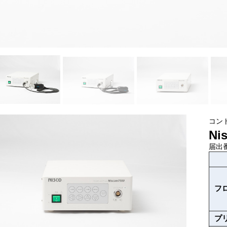
コン
Ni
届出番
フ
プ